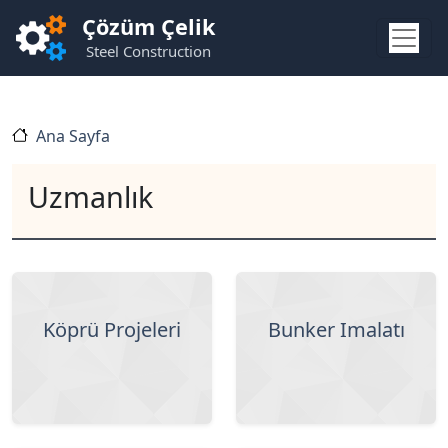
Ana içeriğe atla
Çözüm Çelik
Steel Construction
Ana Sayfa
Uzmanlık
Köprü Projeleri
Bunker İmalatı