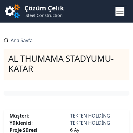
Ana içeriğe atla
Çözüm Çelik
Steel Construction
Ana Sayfa
AL THUMAMA STADYUMU-
KATAR
Müşteri
:
TEKFEN HOLDİNG
Yüklenici
:
TEKFEN HOLDİNG
Proje Süresi
:
6 Ay