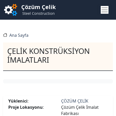
Ana içeriğe atla
Çözüm Çelik
Steel Construction
Ana Sayfa
ÇELİK KONSTRÜKSİYON
İMALATLARI
Yüklenici
:
ÇÖZÜM ÇELİK
Proje Lokasyonu
:
Çözüm Çelik İmalat
Fabrikası